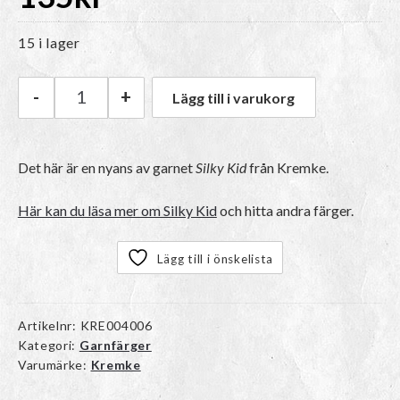
15 i lager
-
+
Lägg till i varukorg
Kremke Silky Kid | 06_071 Jeansblå mängd
Det här är en nyans av garnet
Silky Kid
från Kremke.
Här kan du läsa mer om Silky Kid
och hitta andra färger.
Lägg till i önskelista
Artikelnr:
KRE004006
Kategori:
Garnfärger
Varumärke:
Kremke