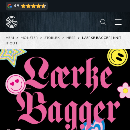
Hoppa
Hoppa
4.9
till
till
navigering
innehåll
ndera
rmeny
ndera
HEM
MÖNSTER
STORLEK
HERR
LAERKE BAGGER | KNIT
rmeny
IT OUT
ndera
rmeny
ndera
rmeny