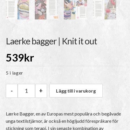
Laerke bagger | Knit it out
539
kr
5 i lager
-
+
Lägg till i varukorg
Laerke bagger | Knit it out mängd
Lærke Bagger, en av Europas mest populära och begåvade
unga textilstjärnor, är också en högljudd förespråkare för
stickning som terapi. I sin senaste kombination av