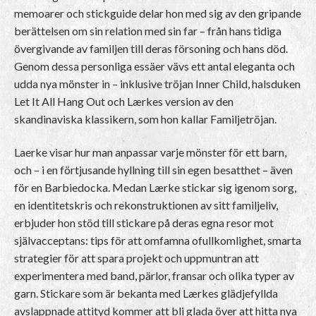
memoarer och stickguide delar hon med sig av den gripande
berättelsen om sin relation med sin far – från hans tidiga
övergivande av familjen till deras försoning och hans död.
Genom dessa personliga essäer vävs ett antal eleganta och
udda nya mönster in – inklusive tröjan Inner Child, halsduken
Let It All Hang Out och Lærkes version av den
skandinaviska klassikern, som hon kallar Familjetröjan.
Laerke visar hur man anpassar varje mönster för ett barn,
och – i en förtjusande hyllning till sin egen besatthet – även
för en Barbiedocka. Medan Lærke stickar sig igenom sorg,
en identitetskris och rekonstruktionen av sitt familjeliv,
erbjuder hon stöd till stickare på deras egna resor mot
självacceptans: tips för att omfamna ofullkomlighet, smarta
strategier för att spara projekt och uppmuntran att
experimentera med band, pärlor, fransar och olika typer av
garn. Stickare som är bekanta med Lærkes glädjefyllda
avslappnade attityd kommer att bli glada över att hitta nya