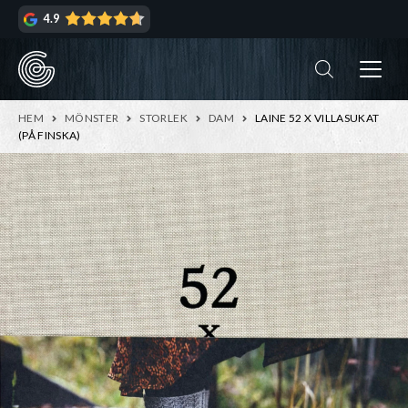
Hoppa
Hoppa
4.9
till
till
navigering
innehåll
ndera
rmeny
ndera
HEM
MÖNSTER
STORLEK
DAM
LAINE 52 X VILLASUKAT
rmeny
(PÅ FINSKA)
ndera
rmeny
ndera
rmeny