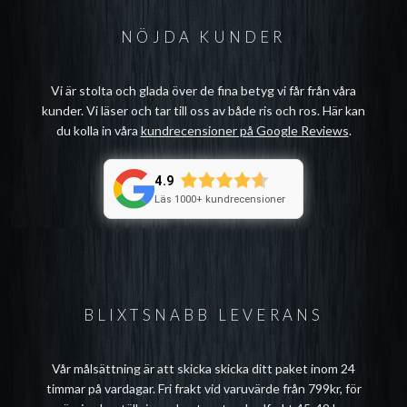
NÖJDA KUNDER
Vi är stolta och glada över de fina betyg vi får från våra
kunder. Vi läser och tar till oss av både ris och ros. Här kan
du kolla in våra
kundrecensioner på Google Reviews
.
4.9
Läs 1000+ kundrecensioner
BLIXTSNABB LEVERANS
Vår målsättning är att skicka skicka ditt paket inom 24
timmar på vardagar. Fri frakt vid varuvärde från 799kr, för