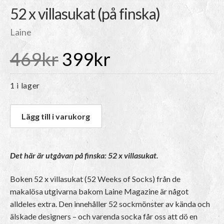
52 x villasukat (på finska)
Laine
Det
Det
469
kr
399
kr
ursprungliga
nuvarande
1 i lager
priset
priset
Lägg till i varukorg
var:
är:
Det här är utgåvan på finska: 52 x villasukat.
469kr.
399kr.
Boken 52 x villasukat (52 Weeks of Socks) från de
makalösa utgivarna bakom Laine Magazine är något
alldeles extra. Den innehåller 52 sockmönster av kända och
älskade designers – och varenda socka får oss att dö en