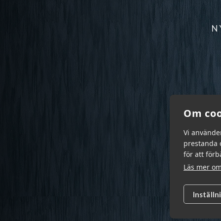
N
Om coo
Vi använde
prestanda o
för att för
Läs mer om
Inställn
Garn