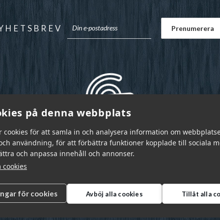
YHETSBREV
kies på denna webbplats
r cookies för att samla in och analysera information om webbplats
ch användning, för att förbättra funktioner kopplade till sociala 
bättra och anpassa innehåll och annonser.
 cookies
ingar för cookies
Avböj alla cookies
Tillåt alla 
r Sverige AB © 2026
|
info@garnr.se
|
031 - 92 