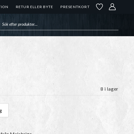
TION
RETUR ELLER BYTE
PRESENTKORT
uktsökning
8 i lager
g
 mängd
från Malabrigo