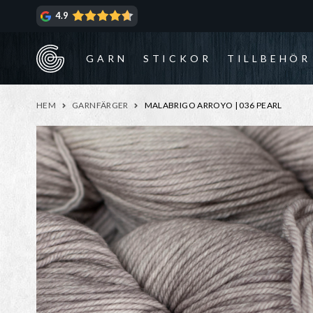
Hoppa
Hoppa
4.9
till
till
navigering
innehåll
GARN
STICKOR
TILLBEHÖR
HEM
GARNFÄRGER
MALABRIGO ARROYO | 036 PEARL