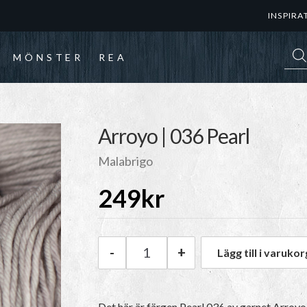
INSPIRA
Prod
MÖNSTER
REA
Arroyo | 036 Pearl
Malabrigo
249
kr
-
+
Lägg till i varukor
Malabrigo Arroyo | 036 Pearl
Det här är färgen
Pearl 036
av garnet
Arroyo