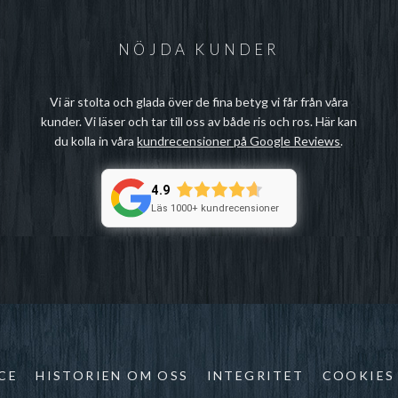
NÖJDA KUNDER
Vi är stolta och glada över de fina betyg vi får från våra
kunder. Vi läser och tar till oss av både ris och ros. Här kan
du kolla in våra
kundrecensioner på Google Reviews
.
4.9
Läs 1000+ kundrecensioner
CE
HISTORIEN OM OSS
INTEGRITET
COOKIES