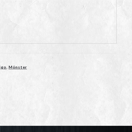
igo
,
Mönster