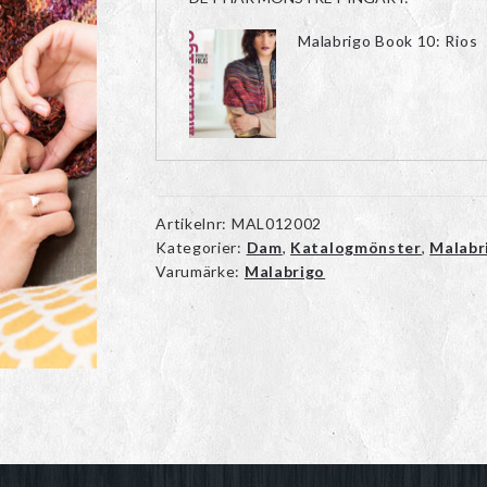
Malabrigo Book 10: Rios
Artikelnr:
MAL012002
Kategorier:
Dam
,
Katalogmönster
,
Malabr
Varumärke:
Malabrigo