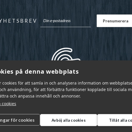
YHETSBREV
kies på denna webbplats
r cookies för att samla in och analysera information om webbplats
ch användning, för att förbättra funktioner kopplade till sociala 
bättra och anpassa innehåll och annonser.
 cookies
ingar för cookies
Avböj alla cookies
Tillåt alla 
r Sverige AB © 2026
|
info@garnr.se
|
031 - 92 