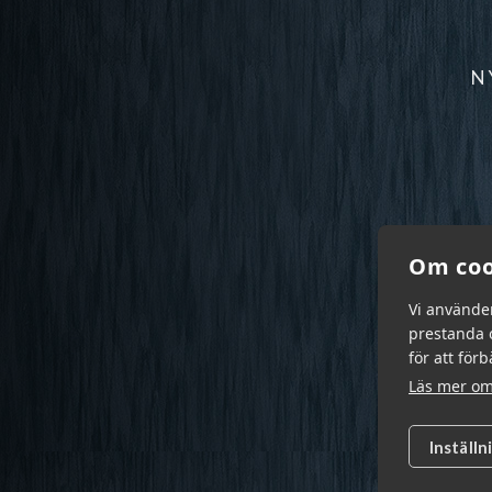
N
Om coo
Vi använde
prestanda o
för att för
Läs mer om
Inställn
Garn