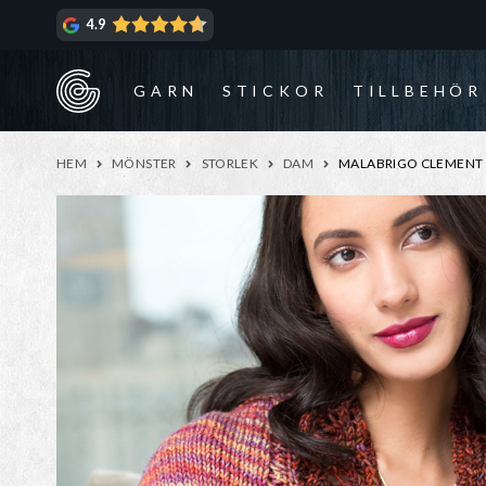
Hoppa
Hoppa
4.9
till
till
navigering
innehåll
GARN
STICKOR
TILLBEHÖR
HEM
MÖNSTER
STORLEK
DAM
MALABRIGO CLEMENT