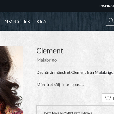
INSPIRA
Prod
MÖNSTER
REA
Clement
Malabrigo
Det här är mönstret
Clement
från
Malabrigos
Mönstret säljs inte separat.
DET HÄR MÖNSTRET INGÅR I: