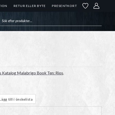
TION
RETUR ELLER BYTE
PRESENTKORT
uktsökning
 Katalog Malabrigo Book Ten: Rios
.
Lägg till i önskelista