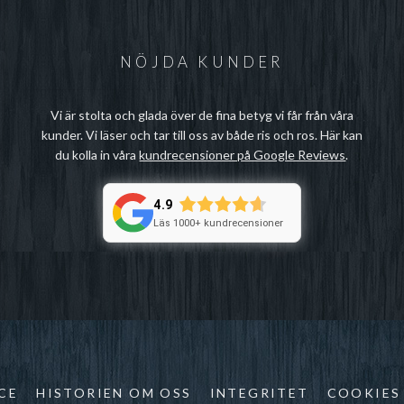
NÖJDA KUNDER
Vi är stolta och glada över de fina betyg vi får från våra
kunder. Vi läser och tar till oss av både ris och ros. Här kan
du kolla in våra
kundrecensioner på Google Reviews
.
4.9
Läs 1000+ kundrecensioner
CE
HISTORIEN OM OSS
INTEGRITET
COOKIES