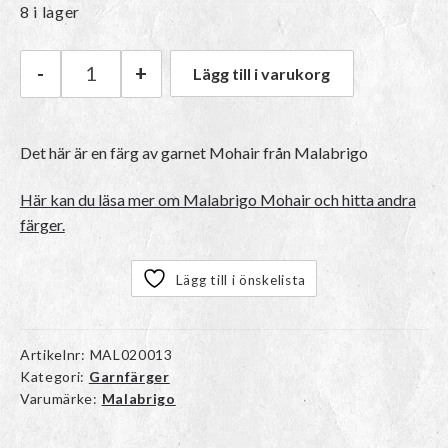
8 i lager
-
+
Lägg till i varukorg
Malabrigo Mohair | 063 Natural mängd
Det här är en färg av garnet Mohair från Malabrigo
Här kan du läsa mer om Malabrigo Mohair och hitta andra
färger.
Lägg till i önskelista
Artikelnr:
MAL020013
Kategori:
Garnfärger
Varumärke:
Malabrigo