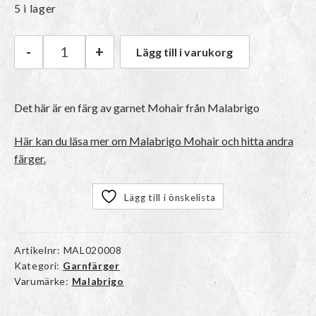
5 i lager
-
+
Lägg till i varukorg
Malabrigo Mohair | 684 Camaleon mängd
Det här är en färg av garnet Mohair från Malabrigo
Här kan du läsa mer om Malabrigo Mohair och hitta andra
färger.
Lägg till i önskelista
Artikelnr:
MAL020008
Kategori:
Garnfärger
Varumärke:
Malabrigo