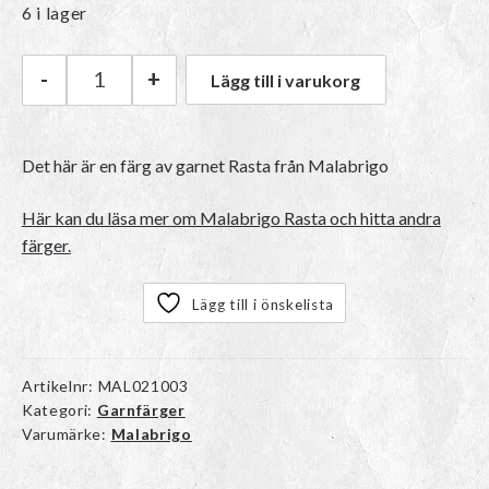
6 i lager
-
+
Lägg till i varukorg
Malabrigo Rasta | 016 Glazed Carrot mängd
Det här är en färg av garnet Rasta från Malabrigo
Här kan du läsa mer om Malabrigo Rasta och hitta andra
färger.
Lägg till i önskelista
Artikelnr:
MAL021003
Kategori:
Garnfärger
Varumärke:
Malabrigo