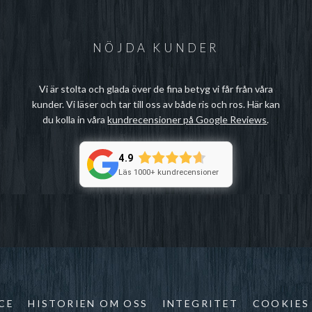
NÖJDA KUNDER
Vi är stolta och glada över de fina betyg vi får från våra
kunder. Vi läser och tar till oss av både ris och ros. Här kan
du kolla in våra
kundrecensioner på Google Reviews
.
4.9
Läs 1000+ kundrecensioner
CE
HISTORIEN OM OSS
INTEGRITET
COOKIES