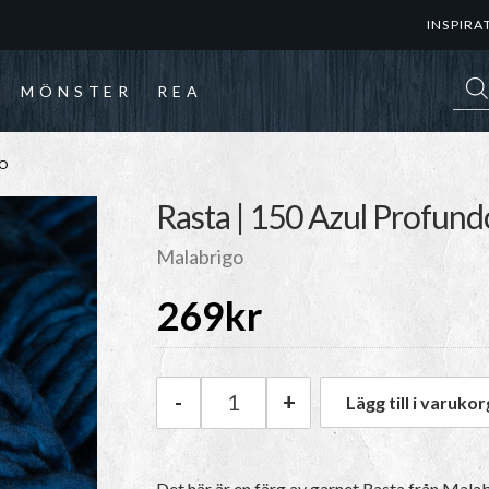
INSPIRA
Prod
MÖNSTER
REA
DO
Rasta | 150 Azul Profund
Malabrigo
269
kr
-
+
Lägg till i varukor
Malabrigo Rasta | 150 Azul P
Det här är en färg av garnet Rasta från Mala