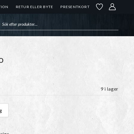
TION
RETUR ELLER BYTE
PRESENTKORT
uktsökning
o
9 i lager
g
rofundo mängd
brigo