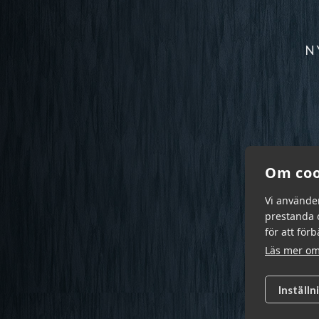
N
Om coo
Vi använde
prestanda o
för att för
Läs mer om
Inställn
Garn