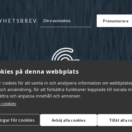
YHETSBREV
kies på denna webbplats
r cookies för att samla in och analysera information om webbplats
ch användning, för att förbättra funktioner kopplade till sociala 
bättra och anpassa innehåll och annonser.
 cookies
ingar för cookies
Avböj alla cookies
Tillåt alla 
r Sverige AB © 2026
|
info@garnr.se
|
031 - 92 