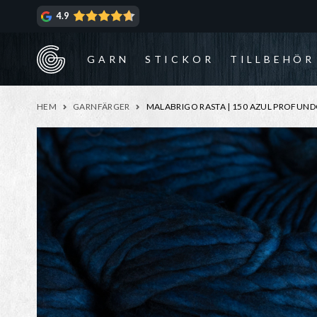
Hoppa
Hoppa
4.9
till
till
navigering
innehåll
GARN
STICKOR
TILLBEHÖR
HEM
GARNFÄRGER
MALABRIGO RASTA | 150 AZUL PROFUN