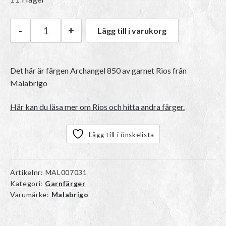
-
+
Lägg till i varukorg
Malabrigo Rios | 850 Archangel mängd
Det här är färgen
Archangel 850
av garnet
Rios
från
Malabrigo
Här kan du läsa mer om Rios och hitta andra färger.
Lägg till i önskelista
Artikelnr:
MAL007031
Kategori:
Garnfärger
Varumärke:
Malabrigo