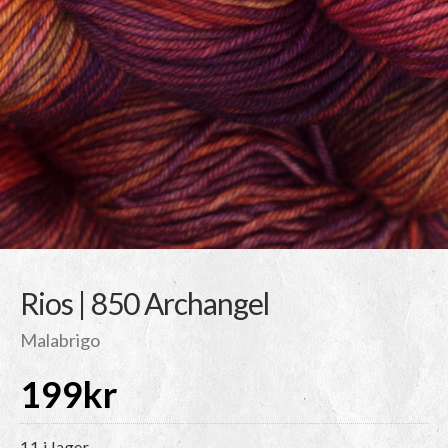
Rios | 850 Archangel
Malabrigo
199
kr
11 i lager