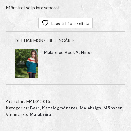
Mönstret säljs inte separat.
Lägg till i önskelista
DET HÄR MÖNSTRET INGÅR I:
Malabrigo Book 9: Niños
Artikelnr:
MAL013015
Kategorier:
Barn
,
Katalogmönster
,
Malabrigo
,
Mönster
Varumärke:
Malabrigo