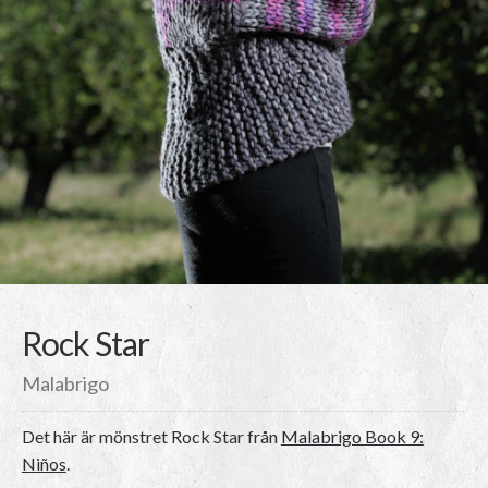
Rock Star
Malabrigo
Det här är mönstret
Rock Star
från
Malabrigo Book 9:
Niños
.