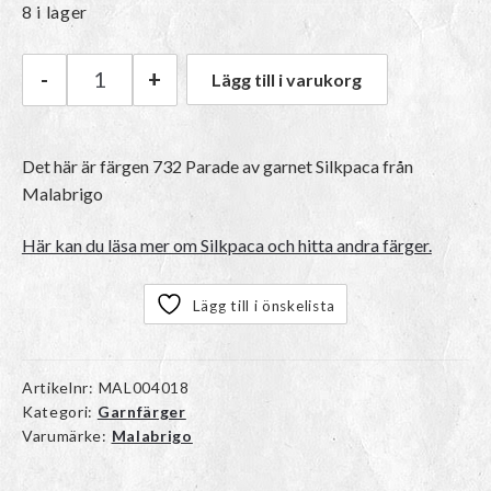
8 i lager
-
+
Lägg till i varukorg
Malabrigo Silkpaca | 732 Parade mängd
Det här är färgen 732 Parade av garnet
Silkpaca
från
Malabrigo
Här kan du läsa mer om Silkpaca och hitta andra färger.
Lägg till i önskelista
Artikelnr:
MAL004018
Kategori:
Garnfärger
Varumärke:
Malabrigo