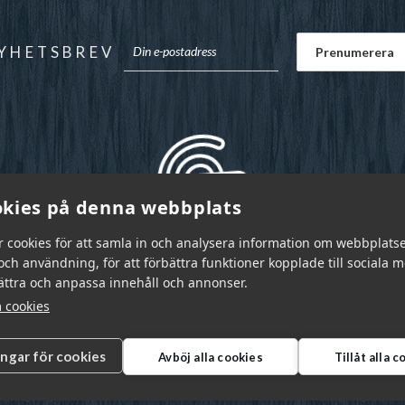
YHETSBREV
kies på denna webbplats
r cookies för att samla in och analysera information om webbplats
ch användning, för att förbättra funktioner kopplade till sociala 
bättra och anpassa innehåll och annonser.
 cookies
ingar för cookies
Avböj alla cookies
Tillåt alla 
r Sverige AB © 2026
|
info@garnr.se
|
031 - 92 