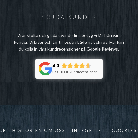
NÖJDA KUNDER
Vi är stolta och glada över de fina betyg vi får från våra
kunder. Vi läser och tar till oss av både ris och ros. Här kan
du kolla in våra
kundrecensioner på Google Reviews
.
4.9
Läs 1000+ kundrecensioner
CE
HISTORIEN OM OSS
INTEGRITET
COOKIES