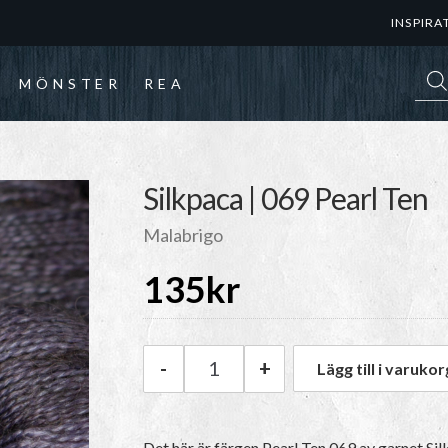
INSPIRA
Prod
MÖNSTER
REA
Silkpaca | 069 Pearl Ten
Malabrigo
135
kr
-
+
Lägg till i varukor
Malabrigo Silkpaca | 069 Pear
Det här är färgen
Pearl Ten 069
av garnet
Sil