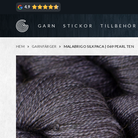
Hoppa
Hoppa
4.9
till
till
navigering
innehåll
GARN
STICKOR
TILLBEHÖR
HEM
GARNFÄRGER
MALABRIGO SILKPACA | 069 PEARL TEN