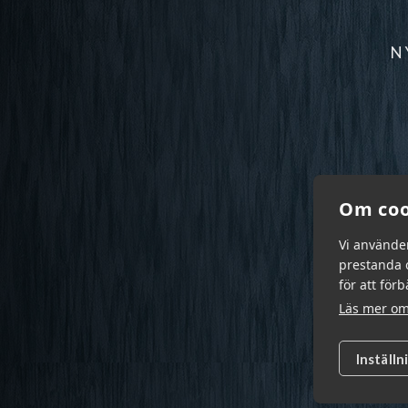
N
Om coo
Vi använde
prestanda o
för att för
Läs mer om
Inställn
Garn