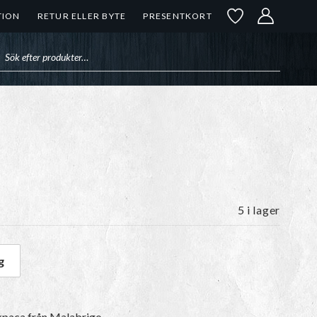
TION
RETUR ELLER BYTE
PRESENTKORT
uktsökning
5 i lager
g
l Ten mängd
kpaca
från Malabrigo