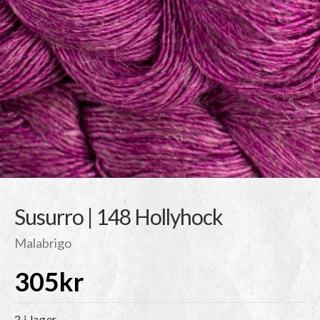
Susurro | 148 Hollyhock
Malabrigo
305
kr
2 i lager