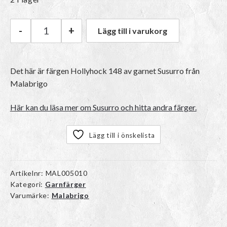
-
+
Lägg till i varukorg
Malabrigo Susurro | 148 Hollyhock mängd
Det här är färgen
Hollyhock 148
av garnet
Susurro
från
Malabrigo
Här kan du läsa mer om Susurro och hitta andra färger.
Lägg till i önskelista
Artikelnr:
MAL005010
Kategori:
Garnfärger
Varumärke:
Malabrigo