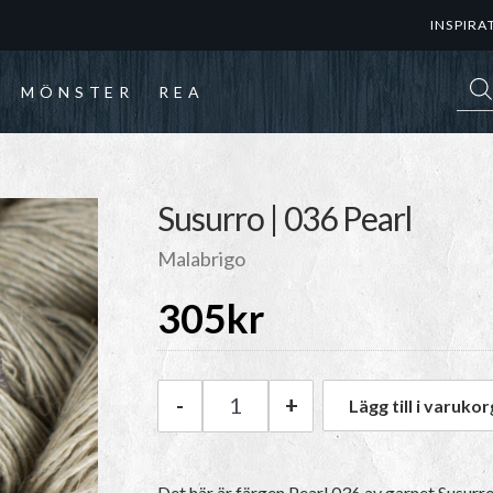
INSPIRA
Prod
MÖNSTER
REA
Susurro | 036 Pearl
Malabrigo
305
kr
-
+
Lägg till i varukor
Malabrigo Susurro | 036 Pearl
Det här är färgen
Pearl 036
av garnet
Susurr