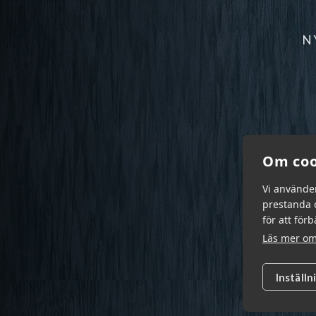
N
Om coo
Vi använde
prestanda o
för att för
Läs mer om
Inställn
Garn