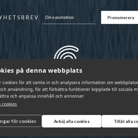
YHETSBREV
kies på denna webbplats
r cookies för att samla in och analysera information om webbplats
ch användning, för att förbättra funktioner kopplade till sociala 
bättra och anpassa innehåll och annonser.
 cookies
ingar för cookies
Avböj alla cookies
Tillåt alla 
r Sverige AB © 2026
|
info@garnr.se
|
031 - 92 