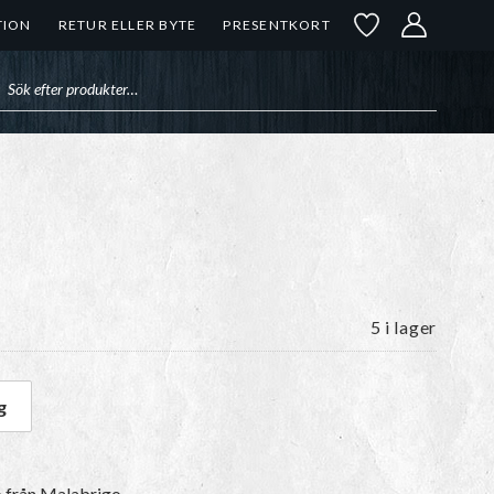
TION
RETUR ELLER BYTE
PRESENTKORT
uktsökning
5 i lager
g
 mängd
o
från Malabrigo