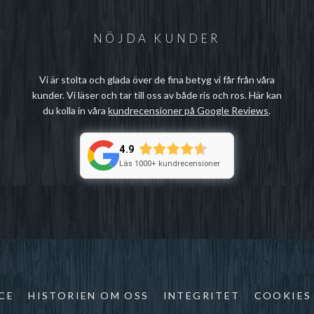
NÖJDA KUNDER
Vi är stolta och glada över de fina betyg vi får från våra
kunder. Vi läser och tar till oss av både ris och ros. Här kan
du kolla in våra
kundrecensioner på Google Reviews
.
4.9
Läs 1000+ kundrecensioner
CE
HISTORIEN OM OSS
INTEGRITET
COOKIES