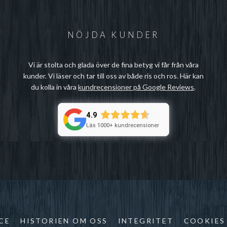
NÖJDA KUNDER
Vi är stolta och glada över de fina betyg vi får från våra
kunder. Vi läser och tar till oss av både ris och ros. Här kan
du kolla in våra
kundrecensioner på Google Reviews
.
4.9
Läs 1000+ kundrecensioner
CE
HISTORIEN OM OSS
INTEGRITET
COOKIES