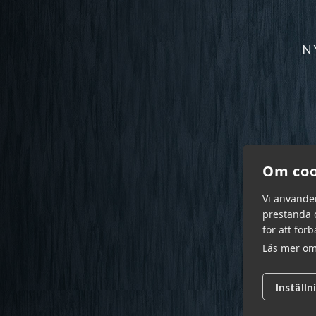
N
Om coo
Vi använde
prestanda o
för att för
Läs mer om
Inställn
Garn