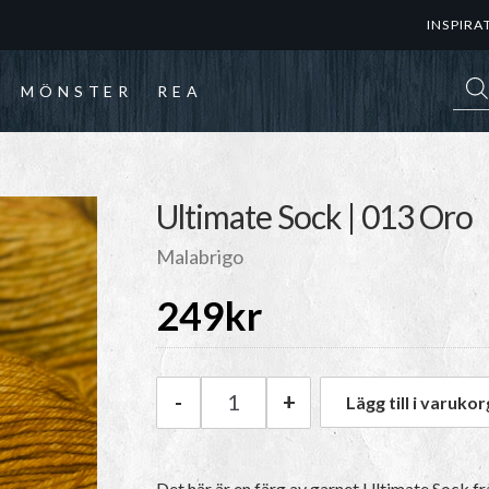
INSPIRA
Prod
MÖNSTER
REA
Ultimate Sock | 013 Oro
Malabrigo
249
kr
-
+
Lägg till i varukor
Malabrigo Ultimate Sock | 01
Det här är en färg av garnet Ultimate Sock 