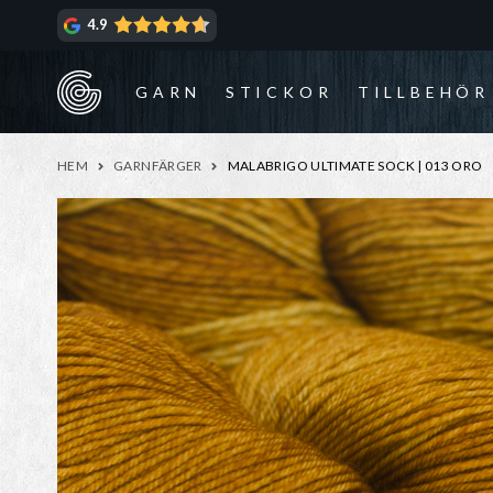
Hoppa
Hoppa
4.9
till
till
navigering
innehåll
GARN
STICKOR
TILLBEHÖR
HEM
GARNFÄRGER
MALABRIGO ULTIMATE SOCK | 013 ORO