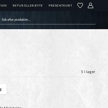
TION
RETUR ELLER BYTE
PRESENTKORT
uktsökning
5 i lager
g
3 Oro mängd
från Malabrigo