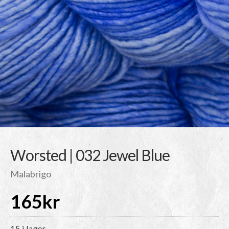
Worsted | 032 Jewel Blue
Malabrigo
165
kr
15 i lager