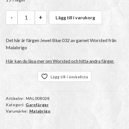
-
+
Lägg till i varukorg
Malabrigo Worsted | 032 Jewel Blue mängd
Det här är färgen
Jewel Blue 032
av garnet
Worsted
från
Malabrigo
Här kan du läsa mer om Worsted och hitta andra färger.
Lägg till i önskelista
Artikelnr:
MAL008028
Kategori:
Garnfärger
Varumärke:
Malabrigo