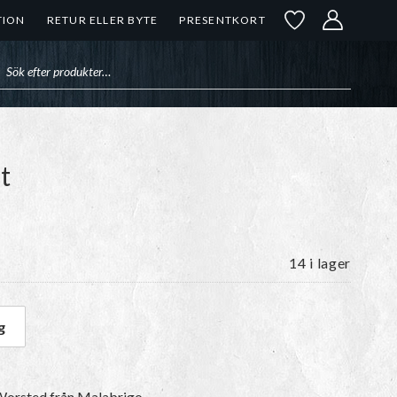
TION
RETUR ELLER BYTE
PRESENTKORT
uktsökning
t
14 i lager
g
s Night mängd
Worsted
från Malabrigo