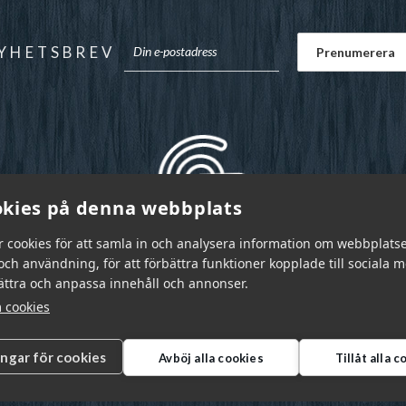
YHETSBREV
kies på denna webbplats
r cookies för att samla in och analysera information om webbplats
ch användning, för att förbättra funktioner kopplade till sociala 
bättra och anpassa innehåll och annonser.
 cookies
ingar för cookies
Avböj alla cookies
Tillåt alla 
r Sverige AB © 2026
|
info@garnr.se
|
031 - 92 