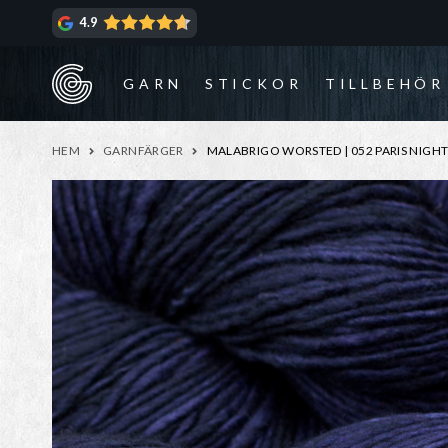
Hoppa
Hoppa
4.9
till
till
navigering
innehåll
GARN
STICKOR
TILLBEHÖR
HEM
GARNFÄRGER
MALABRIGO WORSTED | 052 PARIS NIGH