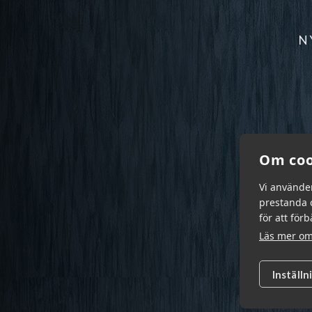
N
Om coo
Vi använde
prestanda o
för att för
Läs mer om
Inställn
Garn