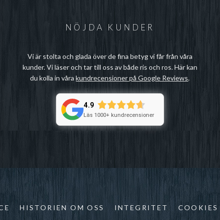
NÖJDA KUNDER
Vi är stolta och glada över de fina betyg vi får från våra
kunder. Vi läser och tar till oss av både ris och ros. Här kan
du kolla in våra
kundrecensioner på Google Reviews
.
4.9
Läs 1000+ kundrecensioner
CE
HISTORIEN OM OSS
INTEGRITET
COOKIES