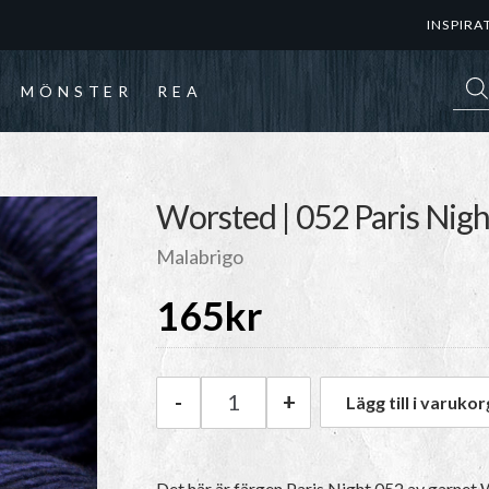
INSPIRA
Prod
MÖNSTER
REA
T
Worsted | 052 Paris Nigh
Malabrigo
165
kr
-
+
Lägg till i varukor
Malabrigo Worsted | 052 Pari
Det här är färgen
Paris Night 052
av garnet