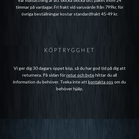
Vår målsättning är att skicka skicka ditt paket inom 24
timmar på vardagar. Fri frakt vid varuvärde från 799kr, för
övriga beställningar kostar standardfrakt 45-49 kr.
KÖPTRYGGHET
Vi ger dig 30 dagars öppet köp, så du har god tid på dig att
returnera. På sidan för
retur och byte
hittar du all
information du behöver. Tveka inte att
kontakta oss
om du
behöver hjälp.