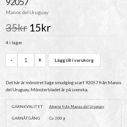
92057
Manos del Uruguay
Det
Det
35
kr
15
kr
ursprungliga
nuvarande
4 i lager
priset
priset
-
+
Lägg till i varukorg
Manos del Uruguay Mönster Sage smudging sc
var:
är:
Det här är mönstret Sage smudging scarf 92057 från Manos
del Uruguay. Mönsterbladet är på svenska.
35kr.
15kr.
GARNKVALITET
Alegria från Manos del Uruguay
GARNÅTGÅNG
Ca 100 g