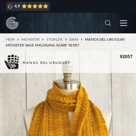
Hoppa
Hoppa
4.9
till
till
navigering
innehåll
ndera
rmeny
ndera
HEM
MÖNSTER
STORLEK
DAM
MANOS DEL URUGUAY
rmeny
MÖNSTER SAGE SMUDGING SCARF 92057
ndera
rmeny
ndera
rmeny