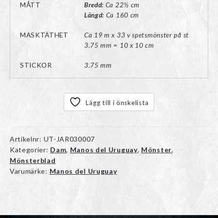
MÅTT
Bredd:
Ca 22½ cm
Längd:
Ca 160 cm
MASKTÄTHET
Ca 19 m x 33 v spetsmönster på st
3.75 mm = 10 x 10 cm
STICKOR
3.75 mm
Lägg till i önskelista
Artikelnr:
UT-JAR030007
Kategorier:
Dam
,
Manos del Uruguay
,
Mönster
,
Mönsterblad
Varumärke:
Manos del Uruguay