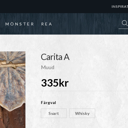
INSPIRA
Prod
MÖNSTER
REA
Carita A
Muud
335
kr
Färgval
Svart
Whisky