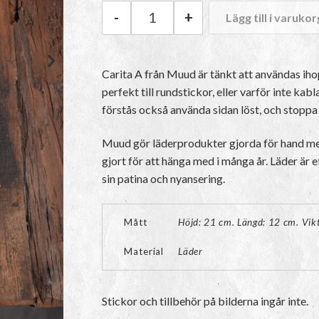
-
+
Lägg till i varukor
Muud Carita A mängd
Carita A från Muud är tänkt att användas i
perfekt till rundstickor, eller varför inte ka
förstås också använda sidan löst, och stoppa 
Muud gör läderprodukter gjorda för hand med
gjort för att hänga med i många år. Läder är e
sin patina och nyansering.
Mått
Höjd: 21 cm. Längd: 12 cm. Vik
Material
Läder
Stickor och tillbehör på bilderna ingår inte.