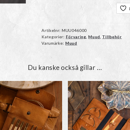
Artikelnr:
MUU046000
Kategorier:
Förvaring
,
Muud
,
Tillbehör
Varumärke:
Muud
Du kanske också gillar …
Den
Den
här
här
produkten
produkte
har
har
flera
flera
varianter.
varianter.
De
De
olika
olika