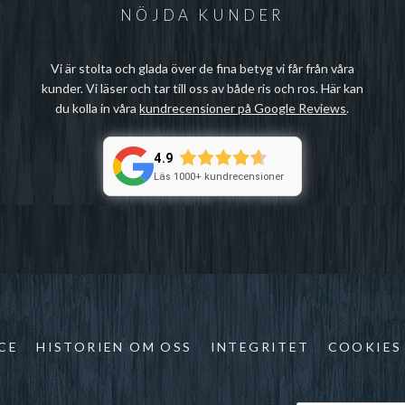
NÖJDA KUNDER
Vi är stolta och glada över de fina betyg vi får från våra
kunder. Vi läser och tar till oss av både ris och ros. Här kan
du kolla in våra
kundrecensioner på Google Reviews
.
4.9
Läs 1000+ kundrecensioner
CE
HISTORIEN OM OSS
INTEGRITET
COOKIES