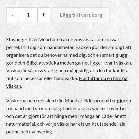
-
+
Lägg till i varukorg
Muud Stavanger mängd
Stavanger från Muud är en axelremsväska som passar
perfekt till dig som handarbetar. Facken gör det smidigt att
organisera det du behöver ha med dig, och en smart glugg
gör det möjligt att sticka medan garnet ligger kvar i väskan.
Väskan är så pass stadig och mångsidig att den funkar lika
fint som necessär eller handväska.
Här hittar du en film på
väskan.
Väskorna och fodralen från Muud är läderprodukter gjorda
för hand med stor omsorg. Lädret åldras vackert över tid –
och det är gjort för att hänga med i många år. Läder är ett
naturmaterial, och varje väska har ett unikt utseende i sin
patina och nyansering.