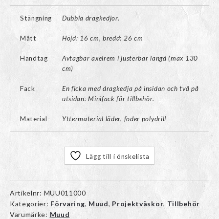
Stängning
Dubbla dragkedjor.
Mått
Höjd: 16 cm, bredd: 26 cm
Handtag
Avtagbar axelrem i justerbar längd (max 130
cm)
Fack
En ficka med dragkedja på insidan och två på
utsidan. Minifack för tillbehör.
Material
Yttermaterial läder, foder polydrill
Lägg till i önskelista
Artikelnr:
MUU011000
Kategorier:
Förvaring
,
Muud
,
Projektväskor
,
Tillbehör
Varumärke:
Muud