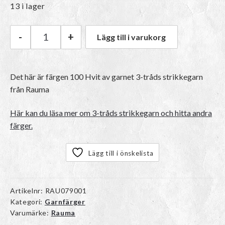
13 i lager
-
+
Lägg till i varukorg
Rauma 3-tråds strikkegarn | 100 Hvit mängd
Det här är färgen
100 Hvit
av garnet
3-tråds strikkegarn
från Rauma
Här kan du läsa mer om 3-tråds strikkegarn och hitta andra
färger.
Lägg till i önskelista
Artikelnr:
RAU079001
Kategori:
Garnfärger
Varumärke:
Rauma