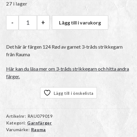
27 i lager
-
+
Lägg till i varukorg
Rauma 3-tråds strikkegarn | 124 Rød mängd
Det här är färgen
124 Rød
av garnet
3-tråds strikkegarn
från Rauma
Här kan du läsa mer om 3-tråds strikkegarn och hitta andra
färger.
Lägg till i önskelista
Artikelnr:
RAU079019
Kategori:
Garnfärger
Varumärke:
Rauma