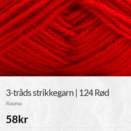
3-tråds strikkegarn | 124 Rød
Rauma
58
kr