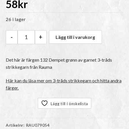
58
kr
26 i lager
-
+
Lägg till i varukorg
Rauma 3-tråds strikkegarn | 132 Dempet grøn
Det här är färgen
132 Dempet grønn
av garnet
3-tråds
strikkegarn
från Rauma
Här kan du läsa mer om 3-tråds strikkegarn och hitta andra
färger.
Lägg till i önskelista
Artikelnr:
RAU079054