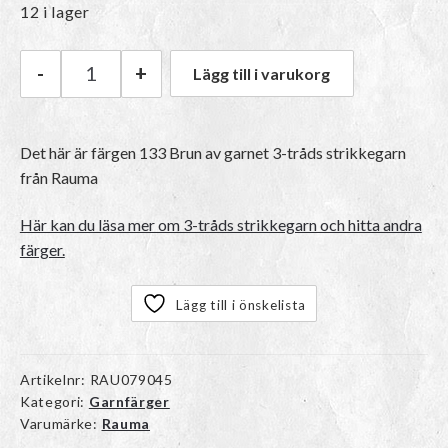
12 i lager
-
+
Lägg till i varukorg
Rauma 3-tråds strikkegarn | 133 Brun mängd
Det här är färgen
133 Brun
av garnet
3-tråds strikkegarn
från Rauma
Här kan du läsa mer om 3-tråds strikkegarn och hitta andra
färger.
Lägg till i önskelista
Artikelnr:
RAU079045
Kategori:
Garnfärger
Varumärke:
Rauma