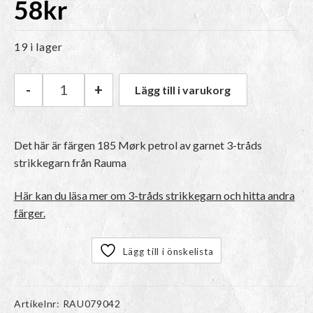
58
kr
19 i lager
-
+
Lägg till i varukorg
Rauma 3-tråds strikkegarn | 185 Mørk petrol 
Det här är färgen
185 Mørk petrol
av garnet
3-tråds
strikkegarn
från Rauma
Här kan du läsa mer om 3-tråds strikkegarn och hitta andra
färger.
Lägg till i önskelista
Artikelnr:
RAU079042