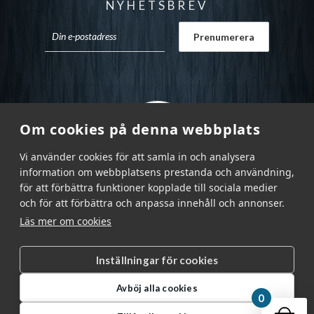
NYHETSBREV
Om cookies på denna webbplats
Vi använder cookies för att samla in och analysera
information om webbplatsens prestanda och användning,
för att förbättra funktioner kopplade till sociala medier
och för att förbättra och anpassa innehåll och annonser.
Läs mer om cookies
Inställningar för cookies
Garnr Sverige AB © 2026
|
Avböj alla cookies
info@garnr.se
|
031 - 92 94 92
0
Din v