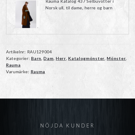
Rauma Katalog 437 Selbuvotter i
Norsk ull, til dame, herre og barn
Artikelnr:
RAU129004
Kategorier:
Barn
,
Dam
,
Herr
,
Katalogmönster
,
Mönster
,
Rauma
Varumärke:
Rauma
NÖJDA KUNDER