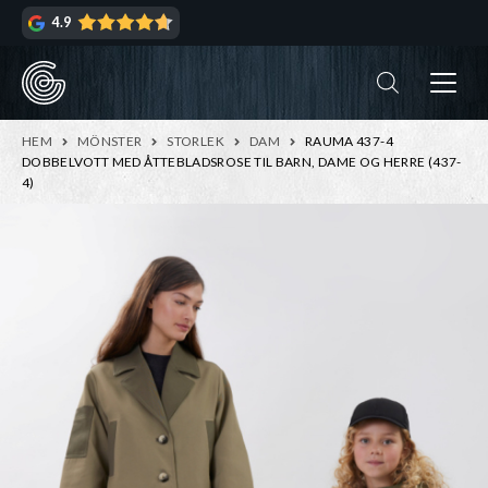
Hoppa
Hoppa
4.9
till
till
navigering
innehåll
ndera
rmeny
ndera
HEM
MÖNSTER
STORLEK
DAM
RAUMA 437-4
rmeny
DOBBELVOTT MED ÅTTEBLADSROSE TIL BARN, DAME OG HERRE (437-
4)
ndera
rmeny
ndera
rmeny