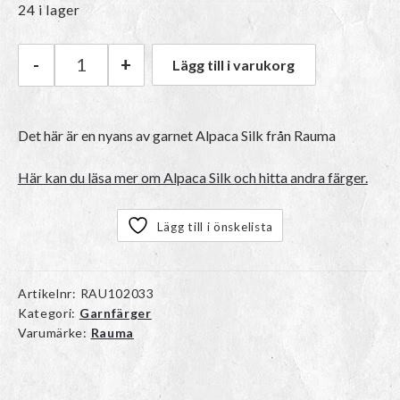
24 i lager
-
+
Lägg till i varukorg
Rauma Alpaca Silk | 1365 (43) Rød mängd
Det här är en nyans av garnet Alpaca Silk från Rauma
Här kan du läsa mer om Alpaca Silk och hitta andra färger.
Lägg till i önskelista
Artikelnr:
RAU102033
Kategori:
Garnfärger
Varumärke:
Rauma