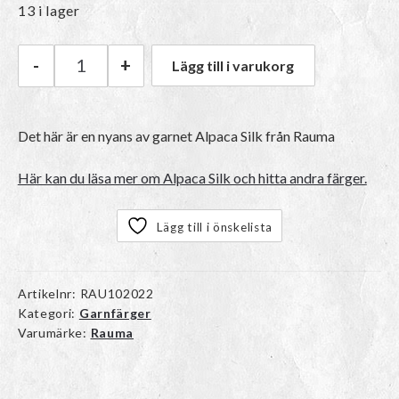
13 i lager
-
+
Lägg till i varukorg
Rauma Alpaca Silk | 5339 Grønn mängd
Det här är en nyans av garnet Alpaca Silk från Rauma
Här kan du läsa mer om Alpaca Silk och hitta andra färger.
Lägg till i önskelista
Artikelnr:
RAU102022
Kategori:
Garnfärger
Varumärke:
Rauma