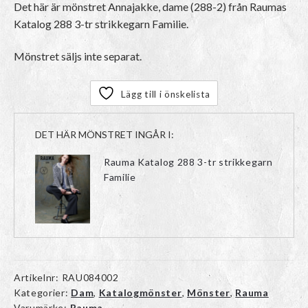
Det här är mönstret Annajakke, dame (288-2) från Raumas
Katalog 288 3-tr strikkegarn Familie.
Mönstret säljs inte separat.
Lägg till i önskelista
DET HÄR MÖNSTRET INGÅR I:
Rauma Katalog 288 3-tr strikkegarn
Familie
Artikelnr:
RAU084002
Kategorier:
Dam
,
Katalogmönster
,
Mönster
,
Rauma
Varumärke:
Rauma