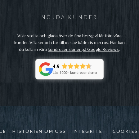
NÖJDA KUNDER
Vi är stolta och glada över de fina betyg vi får från våra
kunder. Vi läser och tar till oss av både ris och ros. Här kan
du kolla in våra
kundrecensioner på Google Reviews
.
4.9
Läs 1000+ kundrecensioner
CE
HISTORIEN OM OSS
INTEGRITET
COOKIES