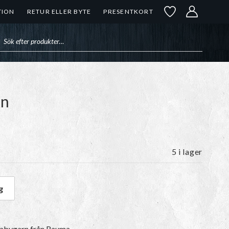
TION
RETUR ELLER BYTE
PRESENTKORT
uktsökning
nn
5 i lager
g
ønn mängd
abygarn
från Rauma