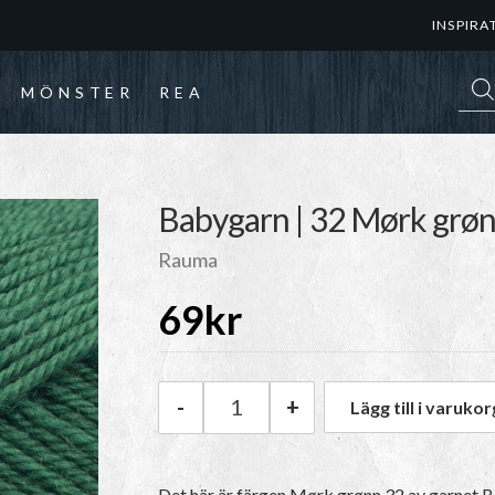
INSPIRA
Prod
MÖNSTER
REA
Babygarn | 32 Mørk grø
Rauma
69
kr
-
+
Lägg till i varukor
Rauma Babygarn | 32 Mørk gr
Det här är färgen
Mørk grønn 32
av garnet
B