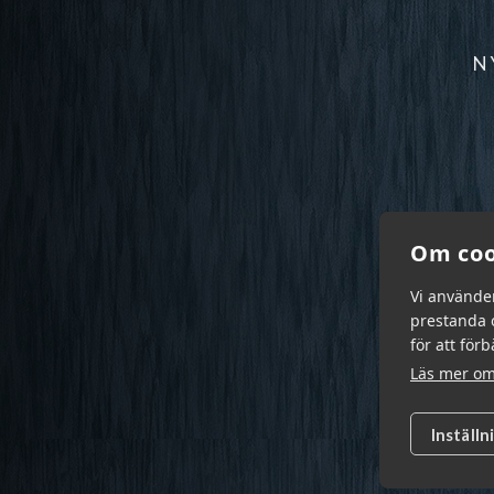
N
Om coo
Vi använde
prestanda o
för att för
Läs mer om
Inställn
Garn