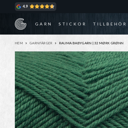
Hoppa
Hoppa
4.9
till
till
navigering
innehåll
GARN
STICKOR
TILLBEHÖR
HEM
GARNFÄRGER
RAUMA BABYGARN | 32 MØRK GRØNN