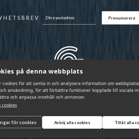
YHETSBREV
kies på denna webbplats
r cookies för att samla in och analysera information om webbplats
ch användning, för att förbättra funktioner kopplade till sociala 
bättra och anpassa innehåll och annonser.
 cookies
ingar för cookies
Avböj alla cookies
Tillåt alla 
r Sverige AB © 2026
|
info@garnr.se
|
031 - 92 