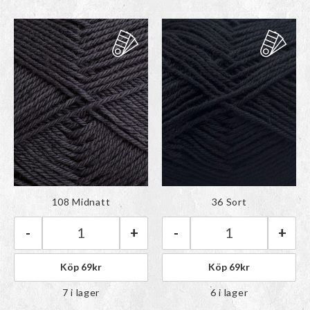
Färgen har lagts till i
Färgen har lagts till i
108 Midnatt
36 Sort
paletten
paletten
-
+
-
+
Rauma Babygarn | 108 Midnatt mängd
Rauma Babygarn 
Köp
69
kr
Köp
69
kr
7 i lager
6 i lager