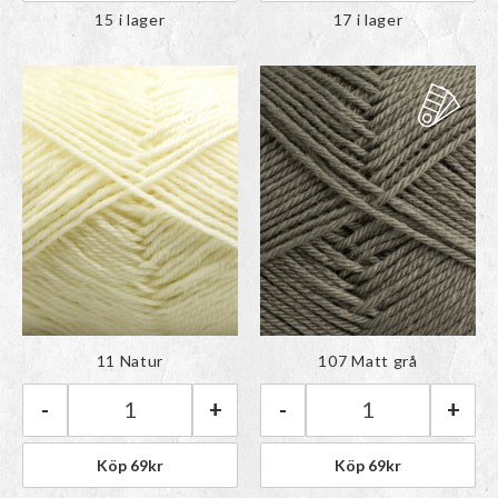
15 i lager
17 i lager
Färgen har lagts till i
Färgen har lagts till i
11 Natur
107 Matt grå
paletten
paletten
-
+
-
+
Rauma Babygarn | 11 Natur mängd
Rauma Babygarn 
Köp
69
kr
Köp
69
kr