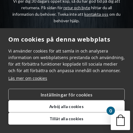
Vi ger dig 30 dagars öppet köp, så du har god tid på dig att
returnera. På sidan för
retur och byte
hittar du all
information du behöver. Tveka inte att
kontakta oss
om du
behöver hjälp.
Om cookies på denna webbplats
Vi använder cookies för att samla in och analysera
information om webbplatsens prestanda och användning,
för att förbättra funktioner kopplade till sociala medier
och för att förbättra och anpassa innehåll och annonser.
KUNDSERVICE
HISTORIEN OM OSS
Läs mer om cookies
INTEGRITET
COOKIES
KONTAKT
Inställningar för cookies
NYHETSBREV
Avböj alla cookies
0
Din v
Tillåt alla cookies