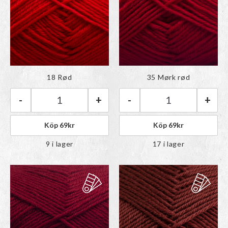
Färgen har lagts till i
Färgen har lagts till i
18 Rød
35 Mørk rød
paletten
paletten
-
+
-
+
Rauma Babygarn | 18 Rød mängd
Rauma Babygarn 
Köp
69
kr
Köp
69
kr
9 i lager
17 i lager