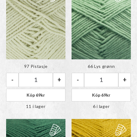
Färgen har lagts till i
Färgen har lagts till i
97 Pistasje
66 Lys grønn
paletten
paletten
-
+
-
+
Rauma Babygarn | 97 Pistasje mängd
Rauma Babygarn 
Köp
69
kr
Köp
69
kr
11 i lager
6 i lager