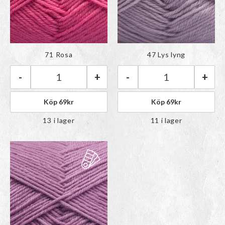
Färgen har lagts till i
Färgen har lagts till i
71 Rosa
47 Lys lyng
paletten
paletten
-
+
-
+
Rauma Babygarn | 71 Rosa mängd
Rauma Babygarn 
Köp
69
kr
Köp
69
kr
13 i lager
11 i lager