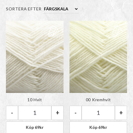
SORTERA EFTER
Färgen har lagts till i
Färgen har lagts till i
10 Hvit
00 Kremhvit
paletten
paletten
-
+
-
+
Rauma Babygarn | 10 Hvit mängd
Rauma Babygarn 
Köp
69
kr
Köp
69
kr