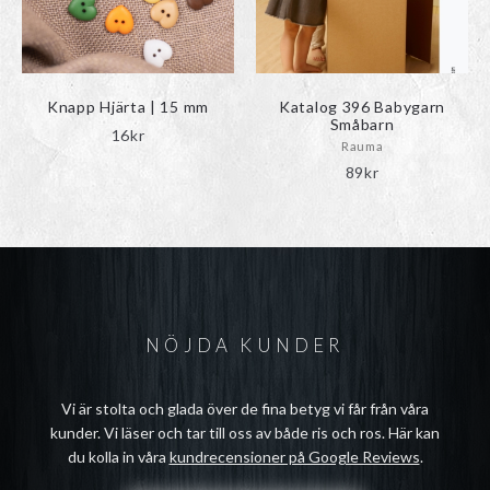
kan
väljas
på
produktsidan
Knapp Hjärta | 15 mm
Katalog 396 Babygarn
Småbarn
16
kr
Rauma
89
kr
NÖJDA KUNDER
Vi är stolta och glada över de fina betyg vi får från våra
kunder. Vi läser och tar till oss av både ris och ros. Här kan
du kolla in våra
kundrecensioner på Google Reviews
.