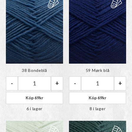
Färgen har lagts till i
Färgen har lagts till i
38 Bondeblå
59 Mørk blå
paletten
paletten
-
+
-
+
Rauma Babygarn | 38 Bondeblå mängd
Rauma Babygarn 
Köp
69
kr
Köp
69
kr
6 i lager
8 i lager