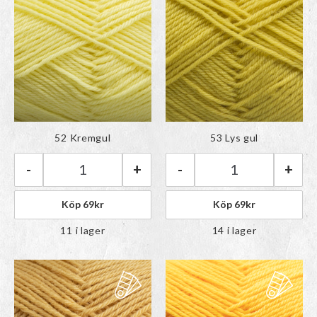
Färgen har lagts till i
Färgen har lagts till i
52 Kremgul
53 Lys gul
paletten
paletten
-
+
-
+
Rauma Babygarn | 52 Kremgul mängd
Rauma Babygarn |
Köp
69
kr
Köp
69
kr
11 i lager
14 i lager