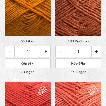
Färgen har lagts till i
Färgen har lagts till i
55 Oker
103 Rødbrun
paletten
paletten
-
+
-
+
Rauma Babygarn | 55 Oker mängd
Rauma Babygarn 
Köp
69
kr
Köp
69
kr
6 i lager
14 i lager