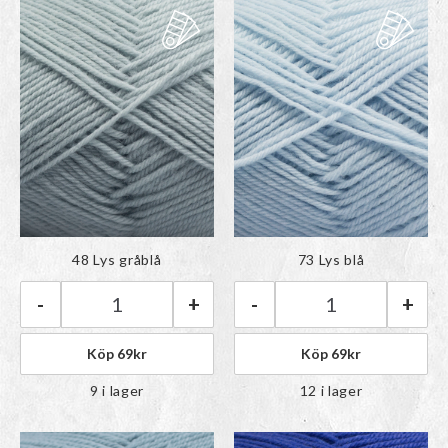
Färgen har lagts till i
Färgen har lagts till i
48 Lys gråblå
73 Lys blå
paletten
paletten
-
+
-
+
Rauma Babygarn | 48 Lys gråblå mängd
Rauma Babygarn |
Köp
69
kr
Köp
69
kr
9 i lager
12 i lager