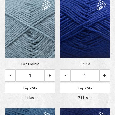
Färgen har lagts till i
Färgen har lagts till i
109 Fiolblå
57 Blå
paletten
paletten
-
+
-
+
Rauma Babygarn | 109 Fiolblå mängd
Rauma Babygarn 
Köp
69
kr
Köp
69
kr
11 i lager
7 i lager