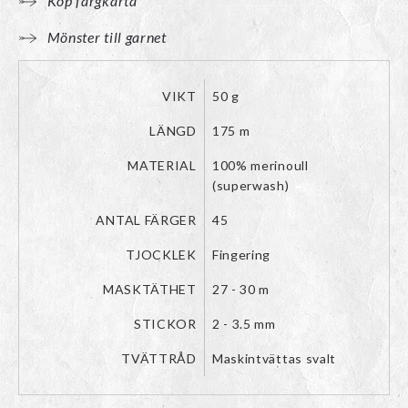
Köp färgkarta
Mönster till garnet
VIKT
50 g
LÄNGD
175 m
MATERIAL
100% merinoull
(superwash)
ANTAL FÄRGER
45
TJOCKLEK
Fingering
MASKTÄTHET
27 - 30 m
STICKOR
2 - 3.5 mm
TVÄTTRÅD
Maskintvättas svalt