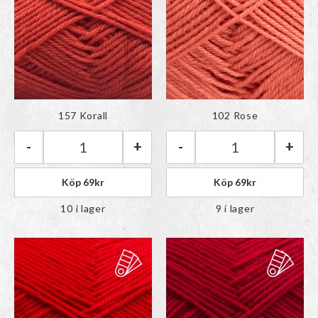
Färgen har lagts till i
Färgen har lagts till i
157 Korall
102 Rose
paletten
paletten
-
+
-
+
Rauma Babygarn | 157 Korall mängd
Rauma Babygarn 
Köp
69
kr
Köp
69
kr
10 i lager
9 i lager