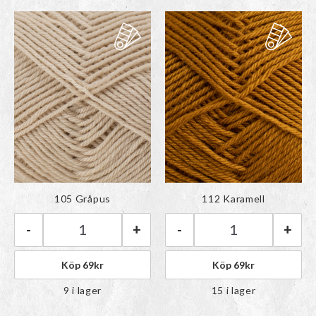
Färgen har lagts till i
Färgen har lagts till i
105 Gråpus
112 Karamell
paletten
paletten
-
+
-
+
Rauma Babygarn | 105 Gråpus mängd
Rauma Babygarn 
Köp
69
kr
Köp
69
kr
9 i lager
15 i lager