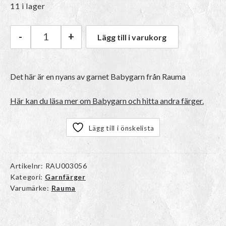
11 i lager
-
+
Lägg till i varukorg
Rauma Babygarn | 97 Pistasje mängd
Det här är en nyans av garnet
Babygarn
från Rauma
Här kan du läsa mer om Babygarn och hitta andra färger.
Lägg till i önskelista
Artikelnr:
RAU003056
Kategori:
Garnfärger
Varumärke:
Rauma