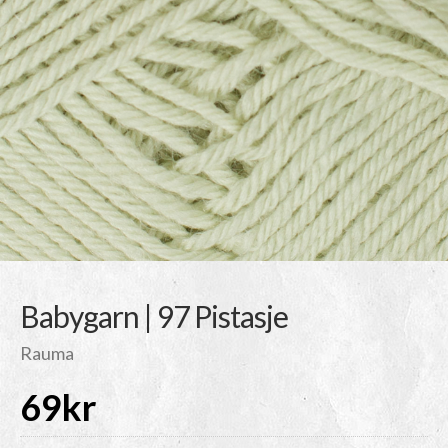
Babygarn | 97 Pistasje
Rauma
69
kr