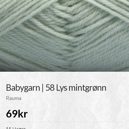
Babygarn | 58 Lys mintgrønn
Rauma
69
kr
15 i lager