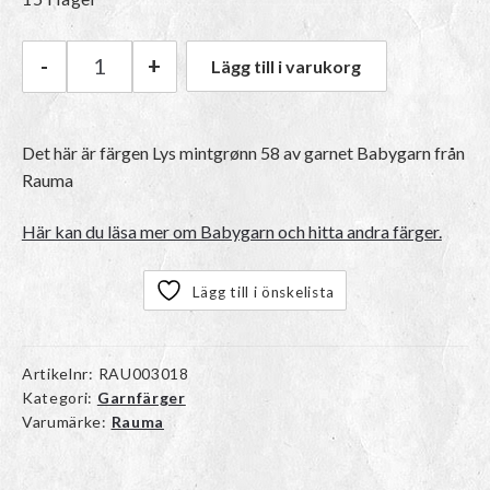
-
+
Lägg till i varukorg
Rauma Babygarn | 58 Lys mintgrønn mängd
Det här är färgen
Lys mintgrønn 58
av garnet
Babygarn
från
Rauma
Här kan du läsa mer om Babygarn och hitta andra färger.
Lägg till i önskelista
Artikelnr:
RAU003018
Kategori:
Garnfärger
Varumärke:
Rauma