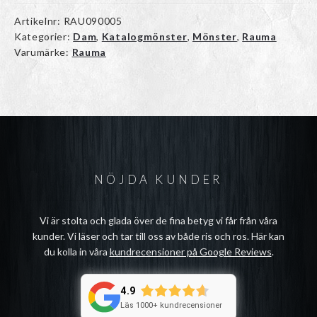
Artikelnr:
RAU090005
Kategorier:
Dam
,
Katalogmönster
,
Mönster
,
Rauma
Varumärke:
Rauma
NÖJDA KUNDER
Vi är stolta och glada över de fina betyg vi får från våra
kunder. Vi läser och tar till oss av både ris och ros. Här kan
du kolla in våra
kundrecensioner på Google Reviews
.
4.9
Läs 1000+ kundrecensioner