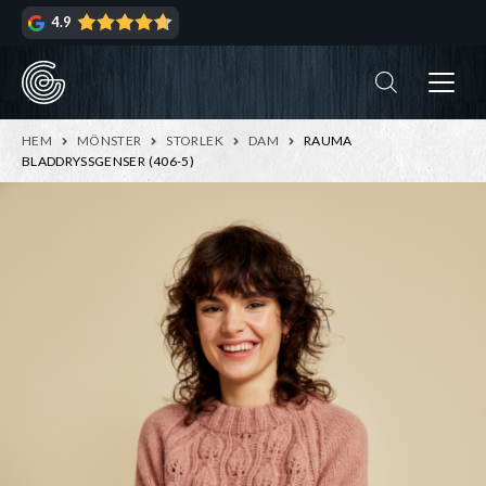
Hoppa
Hoppa
4.9
till
till
navigering
innehåll
ndera
rmeny
ndera
HEM
MÖNSTER
STORLEK
DAM
RAUMA
rmeny
BLADDRYSSGENSER (406-5)
ndera
rmeny
ndera
rmeny