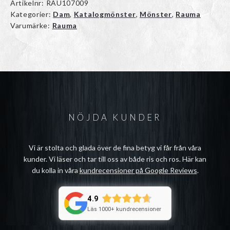
Artikelnr:
RAU107009
Kategorier:
Dam
,
Katalogmönster
,
Mönster
,
Rauma
Varumärke:
Rauma
NÖJDA KUNDER
Vi är stolta och glada över de fina betyg vi får från våra
kunder. Vi läser och tar till oss av både ris och ros. Här kan
du kolla in våra
kundrecensioner på Google Reviews
.
4.9
Läs 1000+ kundrecensioner