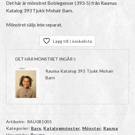
Det här är mönstret Boblegenser (393-5) från Raumas
Katalog 393 Tjukk Mohair Barn.
Mönstret säljs inte separat.
Lägg till i önskelista
DET HÄR MÖNSTRET INGÅR I:
Rauma Katalog 393 Tjukk Mohair
Barn
Artikelnr:
RAU081005
Kategorier:
Barn
,
Katalogmönster
,
Mönster
,
Rauma
Varumärke:
Rauma