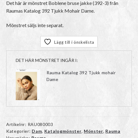
Det här är mönstret Boblene bruse jakke (392-3) från
Raumas Katalog 392 Tjukk Mohair Dame.
Mönstret säljs inte separat.
Lägg till i önskelista
DET HÄR MÖNSTRET INGÅR I:
Rauma Katalog 392 Tjukk mohair
Dame
Artikelnr:
RAU080003
Kategorier:
Dam
,
Katalogmönster
,
Mönster
,
Rauma
Varumärke:
Rauma