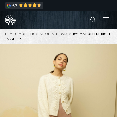
Hoppa
Hoppa
4.9
till
till
navigering
innehåll
ndera
rmeny
ndera
HEM
MÖNSTER
STORLEK
DAM
RAUMA BOBLENE BRUSE
rmeny
JAKKE (392-3)
ndera
rmeny
ndera
rmeny