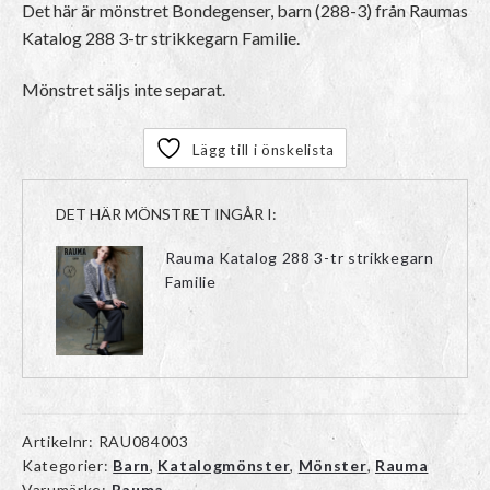
Det här är mönstret Bondegenser, barn (288-3) från Raumas
Katalog 288 3-tr strikkegarn Familie.
Mönstret säljs inte separat.
Lägg till i önskelista
DET HÄR MÖNSTRET INGÅR I:
Rauma Katalog 288 3-tr strikkegarn
Familie
Artikelnr:
RAU084003
Kategorier:
Barn
,
Katalogmönster
,
Mönster
,
Rauma
Varumärke:
Rauma