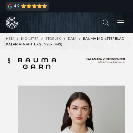
Hoppa
Hoppa
4.9
till
till
navigering
innehåll
ndera
rmeny
ndera
HEM
MÖNSTER
STORLEK
DAM
RAUMA MÖNSTERBLAD
rmeny
KALAMATA VINTERGENSER (443)
ndera
rmeny
ndera
rmeny