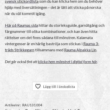
svensk stickordlista
som du kan klicka hem om du behöver
hjälp med översättningen – det är lätt att sticka på norska
när du väl kommit igång.
Här på Raumas sida
hittar du storleksguide, garnåtgång och
färgnummer till olika kombinationer, och kan även hitta
rättelser om det finns sådana till mönstren. Kalamata
vintergenser är en härlig baströja som stickas i
Rauma 3-
tråds Strikkegarn
tillsammans med
Rauma Alpakka Lin
.
Det går också fint att
klicka hem mönstret i digital form här
.
Lägg till i önskelista
Artikelnr:
RAU131004