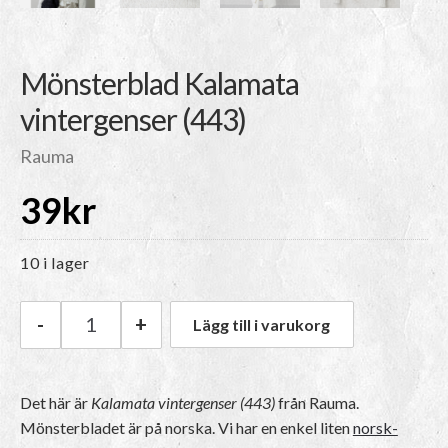
Mönsterblad Kalamata
vintergenser (443)
Rauma
39
kr
10 i lager
-
+
Lägg till i varukorg
Rauma Mönsterblad Kalamata vintergenser (44
Det här är
Kalamata vintergenser (443)
från Rauma.
Mönsterbladet är på norska
. Vi har en enkel liten
norsk-