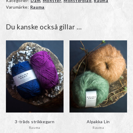
Kategorier:
Dam
,
Mönster
,
Mönsterblad
,
Rauma
Varumärke:
Rauma
Du kanske också gillar …
3-tråds strikkegarn
Alpakka Lin
Rauma
Rauma