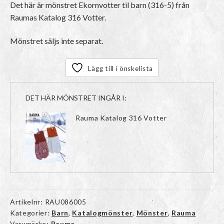
Det här är mönstret Ekornvotter til barn (316-5) från
Raumas Katalog 316 Votter.
Mönstret säljs inte separat.
Lägg till i önskelista
DET HÄR MÖNSTRET INGÅR I:
Rauma Katalog 316 Votter
Artikelnr:
RAU086005
Kategorier:
Barn
,
Katalogmönster
,
Mönster
,
Rauma
Varumärke:
Rauma