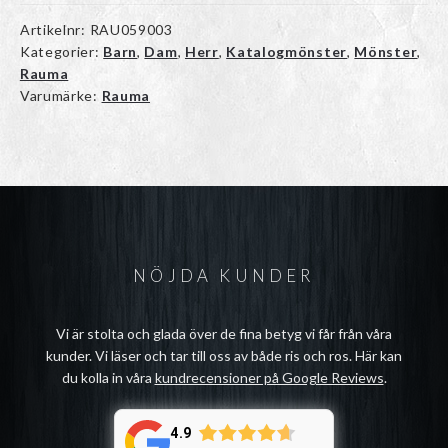
Artikelnr:
RAU059003
Kategorier:
Barn
,
Dam
,
Herr
,
Katalogmönster
,
Mönster
,
Rauma
Varumärke:
Rauma
NÖJDA KUNDER
Vi är stolta och glada över de fina betyg vi får från våra
kunder. Vi läser och tar till oss av både ris och ros. Här kan
du kolla in våra
kundrecensioner på Google Reviews
.
4.9