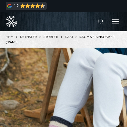
Hoppa
Hoppa
4.9
till
till
navigering
innehåll
ndera
rmeny
ndera
HEM
MÖNSTER
STORLEK
DAM
RAUMA FINNSOKKER
rmeny
(394-3)
ndera
rmeny
ndera
rmeny