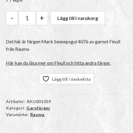
-
+
Lägg till i varukorg
Rauma Finull | 4076 Mørk Sennepsgul mängd
Det här är färgen
Mørk Sennepsgul 4076
av garnet
Finull
från Rauma
Här kan du läsa mer om Finull och hitta andra färger.
Lägg till i önskelista
Artikelnr:
RAU001059
Kategori:
Garnfärger
Varumärke:
Rauma