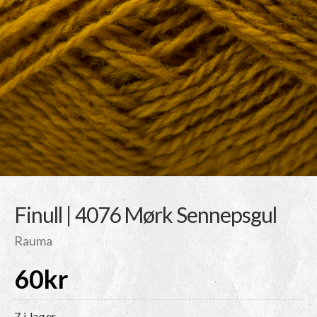
Finull | 4076 Mørk Sennepsgul
Rauma
60
kr
7 i lager