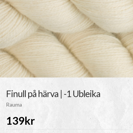
Finull på härva | -1 Ubleika
Rauma
139
kr