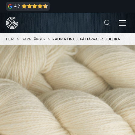
Hoppa
Hoppa
4.9
till
till
navigering
innehåll
ndera
rmeny
ndera
HEM
GARNFÄRGER
RAUMA FINULL PÅ HÄRVA | -1 UBLEIKA
rmeny
ndera
rmeny
ndera
rmeny