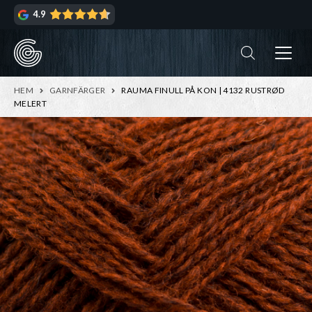
Hoppa
Hoppa
4.9
till
till
navigering
innehåll
ndera
rmeny
ndera
HEM
GARNFÄRGER
RAUMA FINULL PÅ KON | 4132 RUSTRØD
rmeny
MELERT
ndera
rmeny
ndera
rmeny