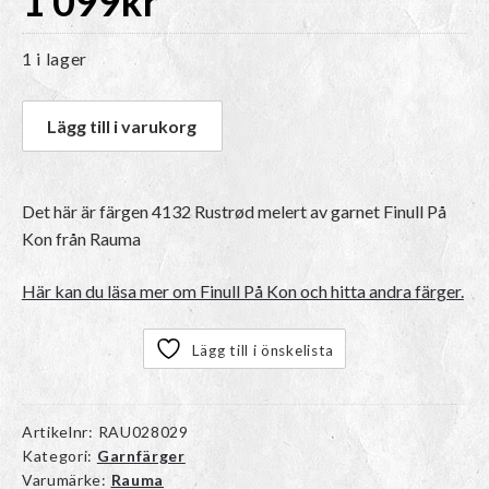
1 099
kr
1 i lager
Lägg till i varukorg
Det här är färgen 4132 Rustrød melert av garnet
Finull På
Kon
från Rauma
Här kan du läsa mer om Finull På Kon och hitta andra färger.
Lägg till i önskelista
Artikelnr:
RAU028029
Kategori:
Garnfärger
Varumärke:
Rauma