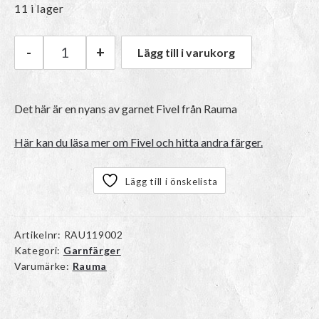
11 i lager
-
+
Lägg till i varukorg
Rauma Fivel | 02 Mørk rød mängd
Det här är en nyans av garnet Fivel från Rauma
Här kan du läsa mer om Fivel och hitta andra färger.
Lägg till i önskelista
Artikelnr:
RAU119002
Kategori:
Garnfärger
Varumärke:
Rauma