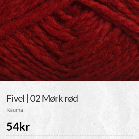
Fivel | 02 Mørk rød
Rauma
54
kr