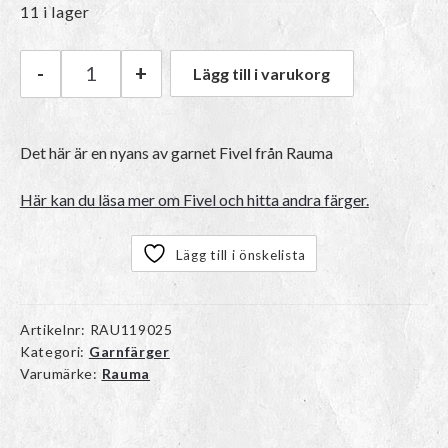
11 i lager
-
+
Lägg till i varukorg
Rauma Fivel | 15 Lys rosa mängd
Det här är en nyans av garnet Fivel från Rauma
Här kan du läsa mer om Fivel och hitta andra färger.
Lägg till i önskelista
Artikelnr:
RAU119025
Kategori:
Garnfärger
Varumärke:
Rauma