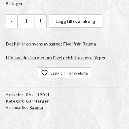
8 i lager
-
+
Lägg till i varukorg
Rauma Fivel | 29 Støvet blå mängd
Det här är en nyans av garnet Fivel från Rauma
Här kan du läsa mer om Fivel och hitta andra färger.
Lägg till i önskelista
Artikelnr:
RAU119041
Kategori:
Garnfärger
Varumärke:
Rauma