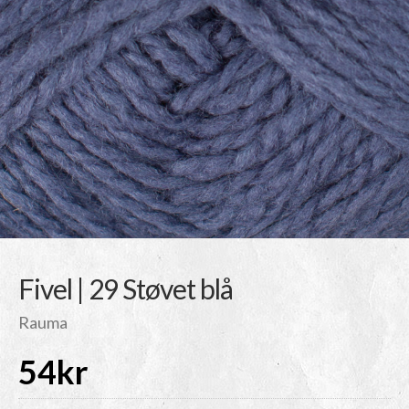
Fivel | 29 Støvet blå
Rauma
54
kr