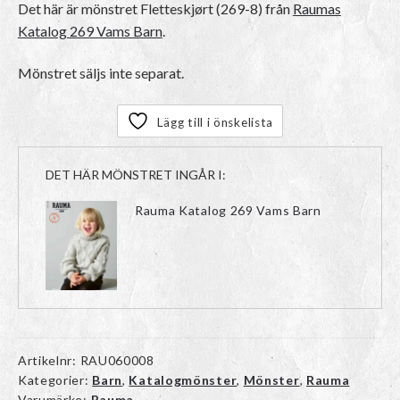
Det här är mönstret
Fletteskjørt (269-8)
från
Raumas
Katalog 269 Vams Barn
.
Mönstret säljs inte separat.
Lägg till i önskelista
DET HÄR MÖNSTRET INGÅR I:
Rauma Katalog 269 Vams Barn
Artikelnr:
RAU060008
Kategorier:
Barn
,
Katalogmönster
,
Mönster
,
Rauma
Varumärke:
Rauma