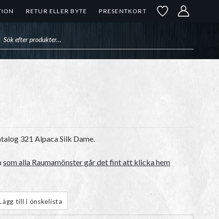
TION
RETUR ELLER BYTE
PRESENTKORT
uktsökning
atalog 321 Alpaca Silk Dame.
n
som alla Raumamönster går det fint att klicka hem
Lägg till i önskelista