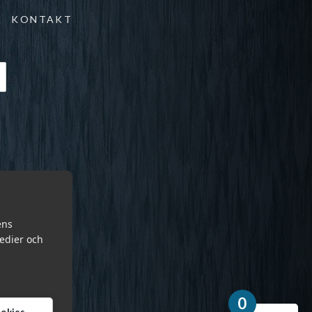
KONTAKT
ens
medier och
0
cookies