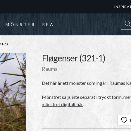
INSPIRA
Prod
MÖNSTER
REA
1-1)
Fløgenser (321-1)
Rauma
Det här är ett mönster som ingår i Raumas K
Mönstret säljs inte separat i tryckt form, me
mönstret digitalt här
.