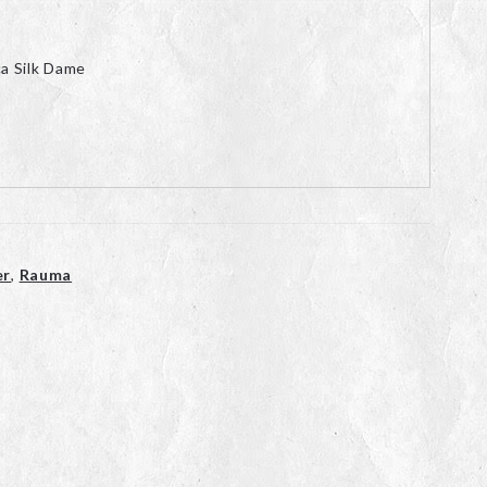
a Silk Dame
er
,
Rauma