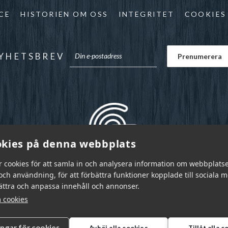
CE
HISTORIEN OM OSS
INTEGRITET
COOKIES
YHETSBREV
kies på denna webbplats
r cookies för att samla in och analysera information om webbplats
ch användning, för att förbättra funktioner kopplade till sociala 
bättra och anpassa innehåll och annonser.
 cookies
ingar för cookies
Avböj alla cookies
Tillåt alla 