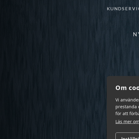
KUNDSERVI
N
Om coo
Vi använde
prestanda o
för att för
Läs mer om
Inställn